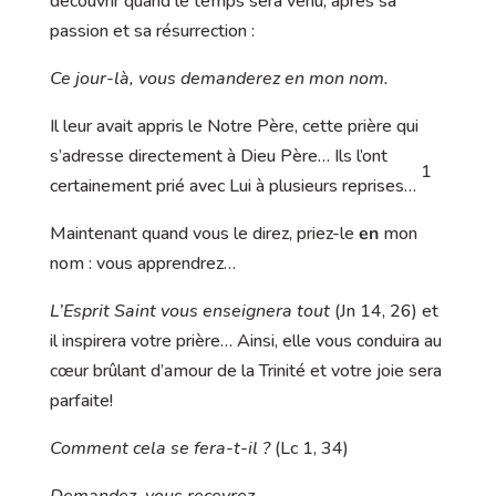
découvrir quand le temps sera venu, après sa
passion et sa résurrection :
Ce jour-là, vous demanderez en mon nom.
Il leur avait appris le Notre Père, cette prière qui
s’adresse directement à Dieu Père… Ils l’ont
1
certainement prié avec Lui à plusieurs reprises…
Maintenant quand vous le direz, priez-le
en
mon
nom : vous apprendrez…
L’Esprit Saint vous enseignera tout
(Jn 14, 26) et
il inspirera votre prière… Ainsi, elle vous conduira au
cœur brûlant d’amour de la Trinité et votre joie sera
parfaite!
Comment cela se fera-t-il ?
(Lc 1, 34)
Demandez, vous recevrez
…