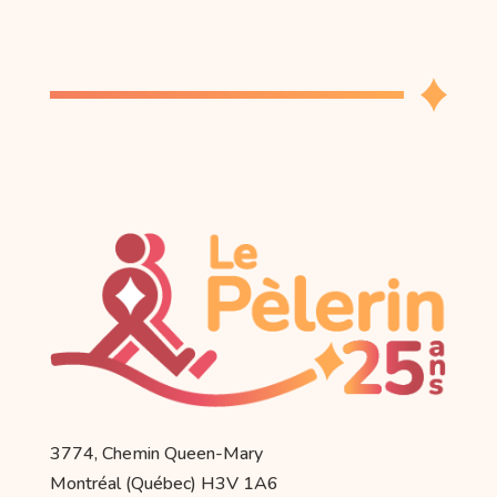
3774, Chemin Queen-Mary
Montréal (Québec) H3V 1A6