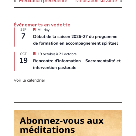
«
Méditation précédente
Méditation suivante
»
Événements en vedette
E
SEP
All day
7
n
Début de la saison 2026-27 du programme
v
de formation en accompagnement spirituel
e
d
e
E
OCT
19 octobre
à
21 octobre
19
t
n
Rencontre d’information – Sacramentalité et
t
v
intervention pastorale
e
e
d
e
Voir le calendrier
t
t
e
Abonnez-vous aux
méditations