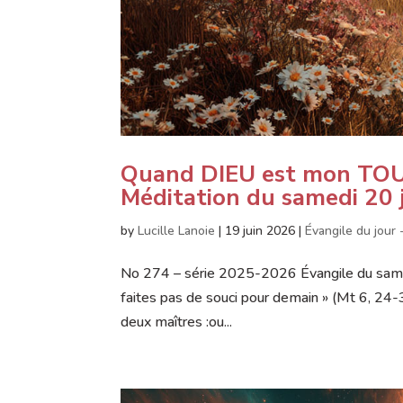
Quand DIEU est mon TOUT,
Méditation du samedi 20 
by
Lucille Lanoie
|
19 juin 2026
|
Évangile du jour 
No 274 – série 2025-2026 Évangile du sam
faites pas de souci pour demain » (Mt 6, 24-3
deux maîtres :ou...