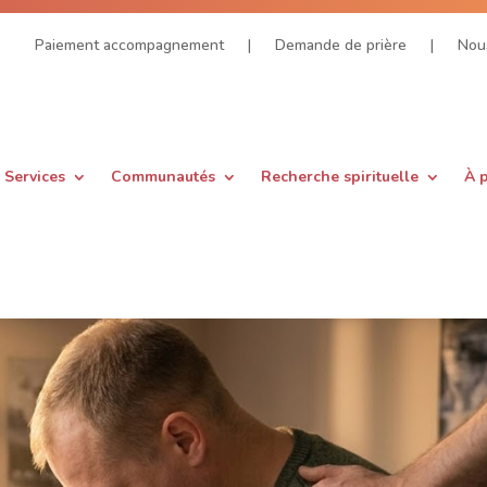
Paiement accompagnement
|
Demande de prière
|
Nous
Services
Communautés
Recherche spirituelle
À 