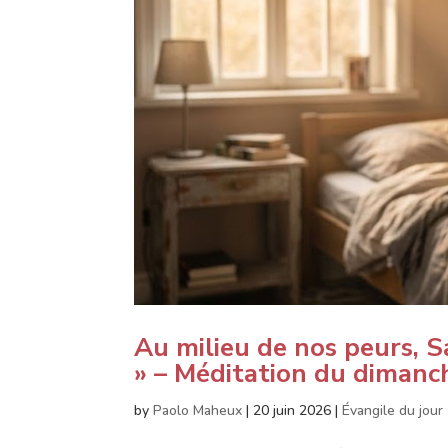
Au milieu de nos peurs, Sa
» – Méditation du dimanc
by
Paolo Maheux
|
20 juin 2026
|
Évangile du jour