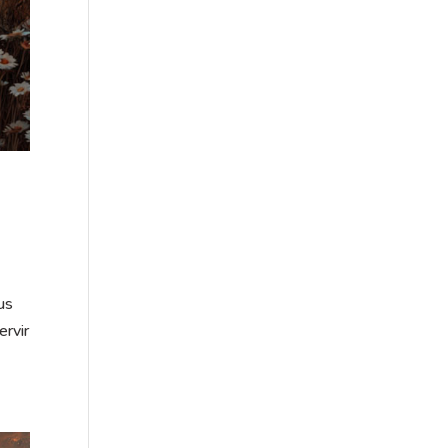
us
ervir