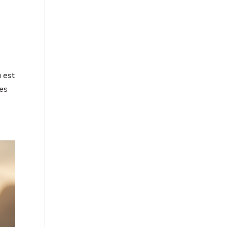
 est
tes