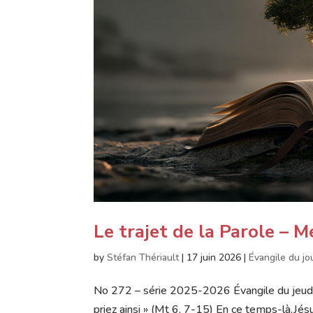
Le trajet de la Parole – M
by
Stéfan Thériault
|
17 juin 2026
|
Évangile du jo
No 272 – série 2025-2026 Évangile du jeud
priez ainsi » (Mt 6, 7-15) En ce temps-là,Jés