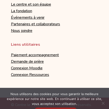
Le centre et son équipe
La fondation
Événements à venir
Partenaires et collaborateurs
Nous joindre
Liens utilitaires
Paiement accompagnement
Demande de prière
Connexion Moodle
Connexion Ressources
Nous utilisons des cookies pour vous garantir la meilleure
expérience sur notre site web. En continuant à utiliser ce site,
vous acceptez son utilisation.
© Centre le Pèlerin, 2025. Tous droits réservés.