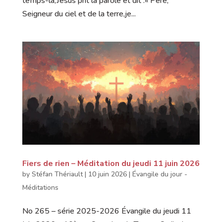
temps-là,Jésus prit la parole et dit :« Père,
Seigneur du ciel et de la terre,je...
Fiers de rien – Méditation du jeudi 11 juin 2026
by
Stéfan Thériault
|
10 juin 2026
|
Évangile du jour -
Méditations
No 265 – série 2025-2026 Évangile du jeudi 11