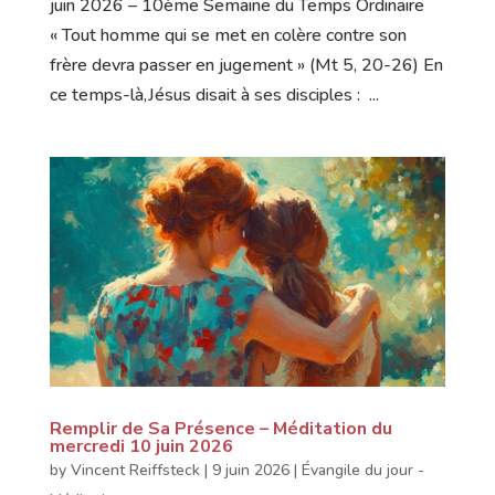
juin 2026 – 10ème Semaine du Temps Ordinaire
« Tout homme qui se met en colère contre son
frère devra passer en jugement » (Mt 5, 20-26) En
ce temps-là,Jésus disait à ses disciples : ...
Remplir de Sa Présence – Méditation du
mercredi 10 juin 2026
by
Vincent Reiffsteck
|
9 juin 2026
|
Évangile du jour -