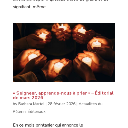
signifiant, même...
« Seigneur, apprends-nous à prier » – Éditorial
de mars 2026
by
Barbara Martel
|
28 février 2026
|
Actualités du
Pèlerin
,
Éditoriaux
En ce mois printanier qui annonce le