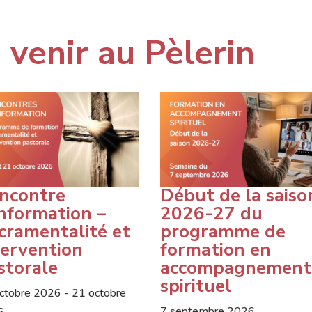
venir au Pèlerin
but de la saison
Rencontre
26-27 du
d’information –
ogramme de
Sacramentalité e
rmation en
intervention
compagnement
pastorale
rituel
19 octobre 2026
- 21 octobre
ptembre 2026
2026