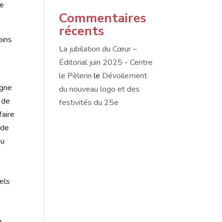
le
Commentaires
récents
oins
La jubilation du Cœur –
Éditorial juin 2025 - Centre
le Pèlerin
le
Dévoilement
igne
du nouveau logo et des
e de
festivités du 25e
faire
 de
au
els
q