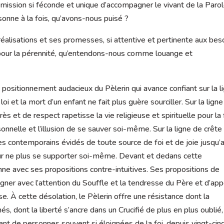
 mission si féconde et unique d’accompagner le vivant de la Paro
onne à la fois, qu’avons-nous puisé ?
réalisations et ses promesses, si attentive et pertinente aux bes
e pour la pérennité, qu’entendons-nous comme louange et
 positionnement audacieux du Pèlerin qui avance confiant sur la l
oi et la mort d’un enfant ne fait plus guère sourciller. Sur la lign
ès et de respect rapetisse la vie religieuse et spirituelle pour la 
sonnelle et l’illusion de se sauver soi-même. Sur la ligne de crête
es contemporains évidés de toute source de foi et de joie jusqu’
our ne plus se supporter soi-même. Devant et dedans cette
onne avec ses propositions contre-intuitives. Ses propositions de
er avec l’attention du Souffle et la tendresse du Père et d’app
e. À cette désolation, le Pèlerin offre une résistance dont la
és, dont la liberté s’ancre dans un Crucifié de plus en plus oublié,
le tant de personnes souvent si éloignées de la foi, depuis vingt-cin