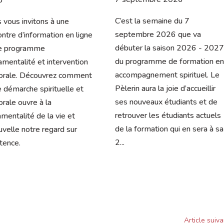
t la semaine du 7 
Nous vous invitons à une 
embre 2026 que va 
rencontre d’information en ligne
ter la saison 2026 - 2027 
sur le programme 
rogramme de formation en 
Sacramentalité et intervention 
mpagnement spirituel. Le 
pastorale. Découvrez comment
in aura la joie d’accueillir 
cette démarche spirituelle et 
nouveaux étudiants et de 
pastorale ouvre à la 
uver les étudiants actuels 
sacramentalité de la vie et 
 formation qui en sera à sa 
renouvelle notre regard sur 
l’existence.
Article suiva