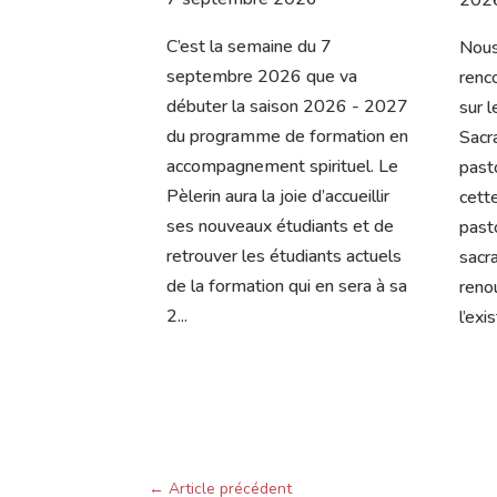
 du 7 
C’es
Nous vous invitons à une 
 que va 
sept
rencontre d’information en ligne 
on 2026 - 2027 
débu
sur le programme 
e formation en 
du p
Sacramentalité et intervention 
spirituel. Le 
acco
pastorale. Découvrez comment 
ie d’accueillir 
Pèler
cette démarche spirituelle et 
udiants et de 
ses 
pastorale ouvre à la 
udiants actuels 
retro
sacramentalité de la vie et 
ui en sera à sa 
de la
renouvelle notre regard sur 
2...
l’existence.
←
Article précédent