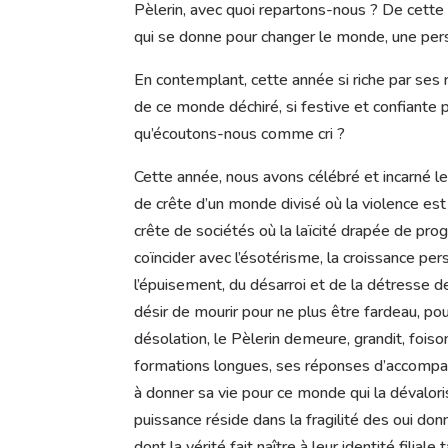
Pèlerin, avec quoi repartons-nous ? De cette
qui se donne pour changer le monde, une pers
En contemplant, cette année si riche par ses 
de ce monde déchiré, si festive et confiant
qu’écoutons-nous comme cri ?
Cette année, nous avons célébré et incarné le
de crête d’un monde divisé où la violence est l
crête de sociétés où la laïcité drapée de progr
coïncider avec l’ésotérisme, la croissance per
l’épuisement, du désarroi et de la détresse d
désir de mourir pour ne plus être fardeau, p
désolation, le Pèlerin demeure, grandit, fois
formations longues, ses réponses d’accompagn
à donner sa vie pour ce monde qui la dévaloris
puissance réside dans la fragilité des oui donn
dont la vérité fait naître à leur identité filia