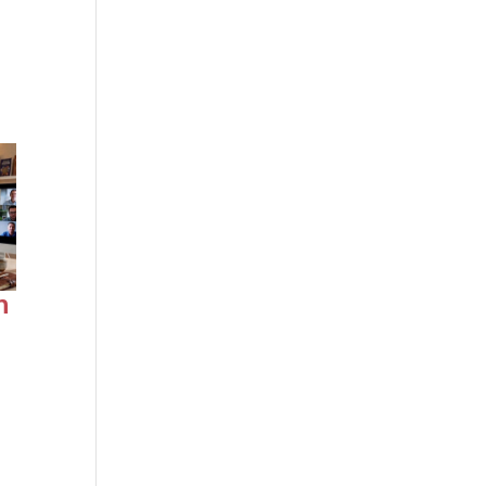
Début de la saison
2026-27 du
t
programme de
formation en
accompagnement
spirituel
7 septembre 2026