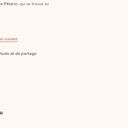
le Pèlerin
, qui se trouve au
ien suivant
.
tude et de partage
UR