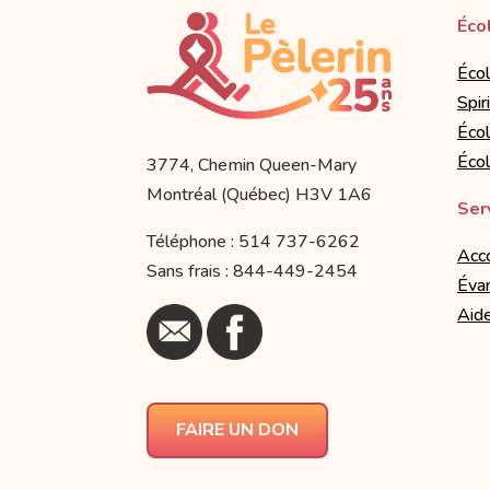
Éco
Éco
Spir
Écol
Éco
3774, Chemin Queen-Mary
Montréal (Québec) H3V 1A6
Ser
Téléphone : 514 737-6262
Acc
Sans frais : 844-449-2454
Évan
Aide
FAIRE UN DON