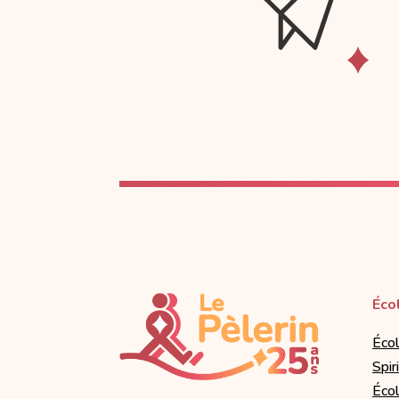
Éco
Éco
Spir
Écol