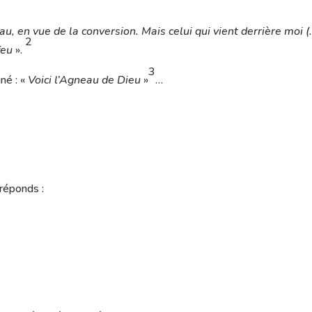
au, en vue de la conversion. Mais celui qui vient derrière moi (
2
feu
».
3
gné : «
Voici l’Agneau de Dieu
»
…
réponds :