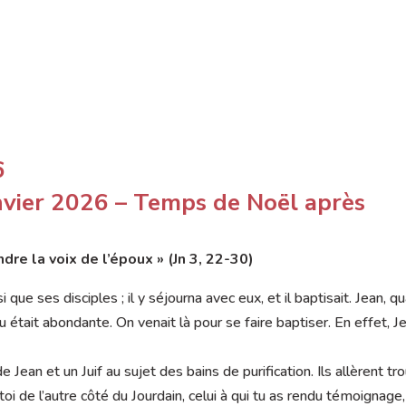
6
nvier 2026 – Temps de Noël après
dre la voix de l’époux » (Jn 3, 22-30)
que ses disciples ; il y séjourna avec eux, et il baptisait. Jean, q
eau était abondante. On venait là pour se faire baptiser. En effet, J
de Jean et un Juif au sujet des bains de purification. Ils allèrent tr
c toi de l’autre côté du Jourdain, celui à qui tu as rendu témoignage,