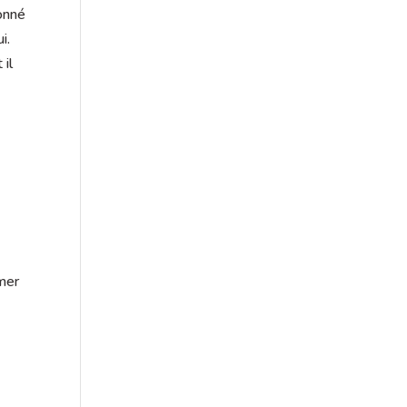
donné
i.
 il
imer