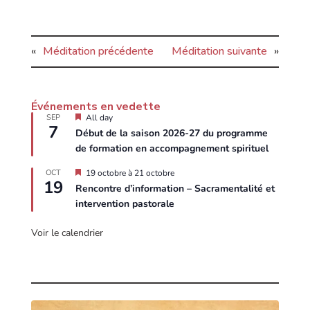
«
Méditation précédente
Méditation suivante
»
Événements en vedette
E
SEP
All day
7
n
Début de la saison 2026-27 du programme
v
de formation en accompagnement spirituel
e
d
e
E
OCT
19 octobre
à
21 octobre
19
t
n
Rencontre d’information – Sacramentalité et
t
v
intervention pastorale
e
e
d
e
Voir le calendrier
t
t
e