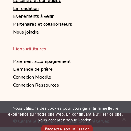
Le centre et son équipe
La fondation
Événements à venir
Partenaires et collaborateurs
Nous joindre
Liens utilitaires
Paiement accompagnement
Demande de prière
Connexion Moodle
Connexion Ressources
Nous utilisons des cookies pour vous garantir la meilleure
expérience sur notre site web. En continuant à utiliser ce site,
vous acceptez son utilisation.
© Centre le Pèlerin, 2025. Tous droits réservés.
Politique de confidentialité
J'accepte son utilisation