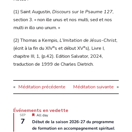
(1) Saint Augustin,
Discours sur le Psaume 127
,
section 3. « non ille unus et nos multi, sed et nos
multi in illo uno unum. »
(2) Thomas a Kempis,
L’Imitation de Jésus-Christ
,
(écrit à la fin du XIV°s et début XV°s), Livre I,
chapitre III, 1, (p.42). Edition Salvator, 2024,
traduction de 1999 de Charles Dietrich.
«
Méditation précédente
Méditation suivante
»
Événements en vedette
E
SEP
All day
7
n
Début de la saison 2026-27 du programme
v
de formation en accompagnement spirituel
e