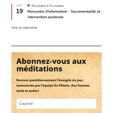
d
e
E
OCT
19 octobre
à
21 octobre
19
t
n
Rencontre d’information – Sacramentalité et
t
v
intervention pastorale
e
e
d
e
Voir le calendrier
t
t
e
Abonnez-vous aux
méditations
Recevez quotidiennement l’évangile du jour
commentée par l’équipe du Pèlerin. Aux formats
texte et audio !