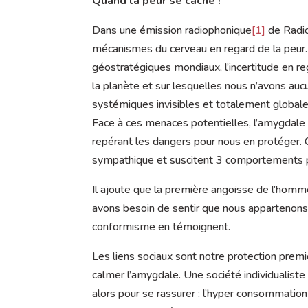
Quand la peur se cache !
Dans une émission radiophonique
[1]
de Radio
mécanismes du cerveau en regard de la peur. 
géostratégiques mondiaux, l’incertitude en re
la planète et sur lesquelles nous n’avons auc
systémiques invisibles et totalement globales
Face à ces menaces potentielles, l’amygdale 
repérant les dangers pour nous en protéger.
sympathique et suscitent 3 comportements pos
Il ajoute que la première angoisse de l’homm
avons besoin de sentir que nous apparteno
conformisme en témoignent.
Les liens sociaux sont notre protection premi
calmer l’amygdale. Une société individualiste
alors pour se rassurer : l’hyper consommation