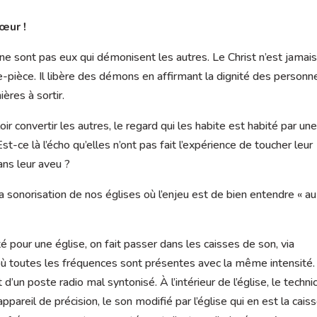
œur !
 ne sont pas eux qui démonisent les autres. Le Christ n’est jamai
-pièce. Il libère des démons en affirmant la dignité des personn
ères à sortir.
r convertir les autres, le regard qui les habite est habité par un
st-ce là l’écho qu’elles n’ont pas fait l’expérience de toucher leur
ans leur aveu ?
 sonorisation de nos églises où l’enjeu est de bien entendre « au
 pour une église, on fait passer dans les caisses de son, via
on où toutes les fréquences sont présentes avec la même intensité.
d’un poste radio mal syntonisé. À l’intérieur de l’église, le techni
areil de précision, le son modifié par l’église qui en est la cais