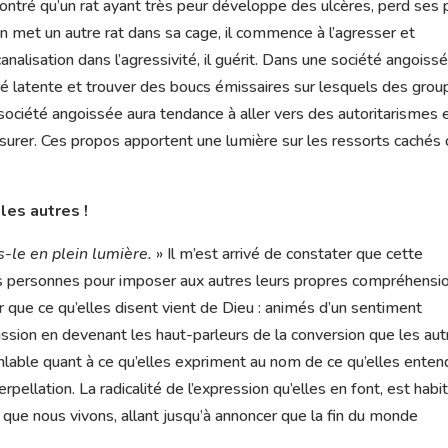
ontré qu’un rat ayant très peur développe des ulcères, perd ses 
 on met un autre rat dans sa cage, il commence à l’agresser et
analisation dans l’agressivité, il guérit. Dans une société angoissé
é latente et trouver des boucs émissaires sur lesquels des gro
 société angoissée aura tendance à aller vers des autoritarismes 
assurer. Ces propos apportent une lumière sur les ressorts cachés
les autres !
s-le en plein lumière.
» Il m’est arrivé de constater que cette
ines personnes pour imposer aux autres leurs propres compréhensi
que ce qu’elles disent vient de Dieu : animés d’un sentiment
ission en devenant les haut-parleurs de la conversion que les aut
anlable quant à ce qu’elles expriment au nom de ce qu’elles ente
rpellation. La radicalité de l’expression qu’elles en font, est habi
que nous vivons, allant jusqu’à annoncer que la fin du monde