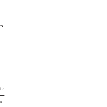
s
es,
e
-
 Le
cien
se