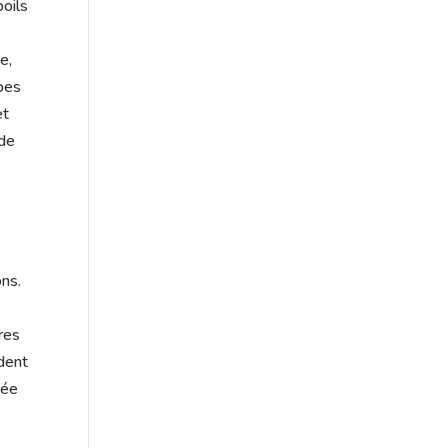
poils
e,
upes
et
 de
ons.
res
ndent
tée