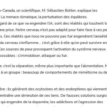
-Canada, un scientifique, M. Sébastien Bohler, explique les
La menace climatique, la perturbation des équilibres
gard de ce que va engendrer l’IA, sont des réalités qui touchent 
une prise. Notre cerveau n’est pas adapté pour faire face à ces p
. Ces réalités que nous ne pouvons pas fuir engendrent l’anxiété
du cerveau s’enflamme… c’est grâce à elle qu’on peut survivre en
 Ces sources de peur provoquent l’activation du système nerveux
sibles : s’immobiliser, attaquer ou fuir.
e, c’est la séparation, même plus importante que l’alimentation.
ns à un groupe : beaucoup de comportements de mimétisme ou d
ère : ils génèrent des ocytocines et des endorphines qui viennent
 entraîne une diminution de ces liens. De fausses solutions surgi
 qui engendre de la dopamine, les addictions et l’agression des