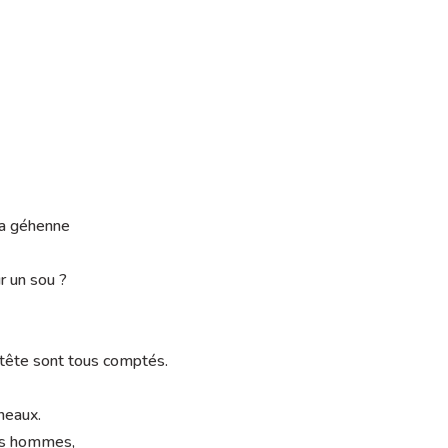
 la géhenne
 un sou ?
tête sont tous comptés.
neaux.
es hommes,