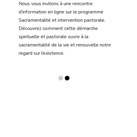
Nous vous invitons à une rencontre 
e 
C’e
d’information en ligne sur le programme 
va d
Sacramentalité et intervention pastorale. 
pro
Découvrez comment cette démarche 
la 
acco
spirituelle et pastorale ouvre à la 
de 
joie
sacramentalité de la vie et renouvelle notre 
tion 
retr
regard sur l’existence.
qui 