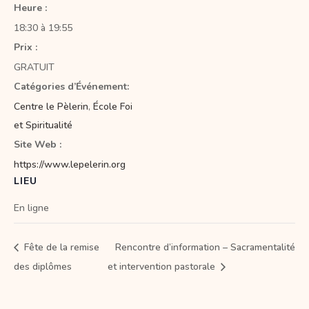
Heure :
18:30 à 19:55
Prix :
GRATUIT
Catégories d’Événement:
Centre le Pèlerin
,
École Foi
et Spiritualité
Site Web :
https://www.lepelerin.org
LIEU
En ligne
Fête de la remise
Rencontre d’information – Sacramentalité
des diplômes
et intervention pastorale